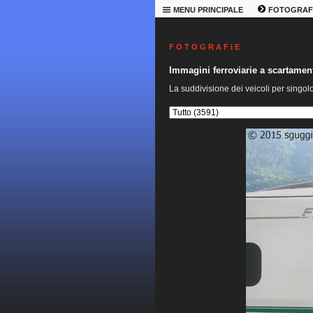
MENU PRINCIPALE
FOTOGRAF
F O T O G R A F I E
Immagini ferroviarie a scartame
La suddivisione dei veicoli per singol