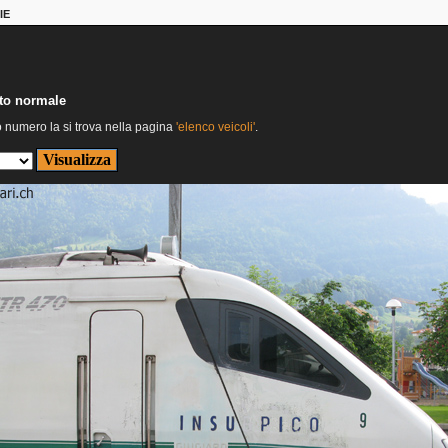
IE
nto normale
o numero la si trova nella pagina
'elenco veicoli'
.