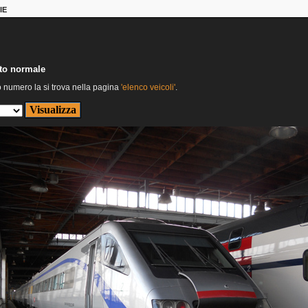
IE
nto normale
o numero la si trova nella pagina
'elenco veicoli'
.