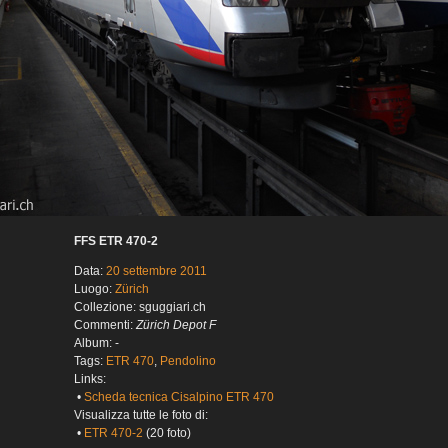
FFS ETR 470-2
Data:
20 settembre 2011
Luogo:
Zürich
Collezione: sguggiari.ch
Commenti:
Zürich Depot F
Album: -
Tags:
ETR 470
,
Pendolino
Links:
•
Scheda tecnica Cisalpino ETR 470
Visualizza tutte le foto di:
•
ETR 470-2
(20 foto)