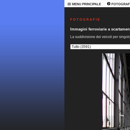
MENU PRINCIPALE
FOTOGRAF
F O T O G R A F I E
Immagini ferroviarie a scartame
La suddivisione dei veicoli per singol