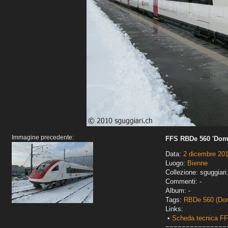
Immagine precedente:
FFS RBDe 560 'Dom
Data:
2 dicembre 20
Luogo:
Bienne
Collezione: sguggiari
Commenti: -
Album: -
Tags:
RBDe 560 (Do
Links:
•
Scheda tecnica F
===============