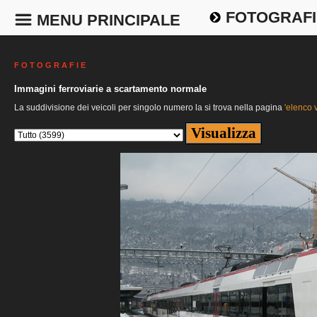
FOTOGRAFI
MENU PRINCIPALE
F O T O G R A F I E
Immagini ferroviarie a scartamento normale
La suddivisione dei veicoli per singolo numero la si trova nella pagina
'elenco v