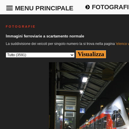
FOTOGRAFI
MENU PRINCIPALE
F O T O G R A F I E
Immagini ferroviarie a scartamento normale
La suddivisione dei veicoli per singolo numero la si trova nella pagina
'elenco v