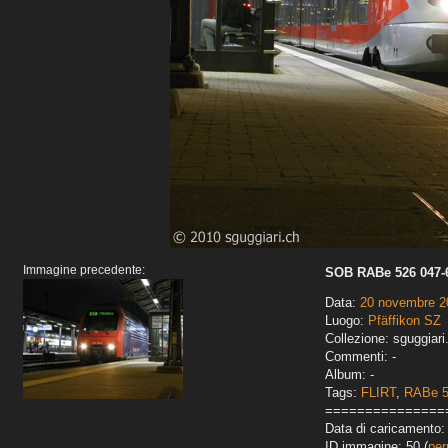
Immagine precedente:
SOB RABe 526 047-
Data:
20 novembre 2
Luogo:
Pfäffikon SZ
Collezione: sguggiari
Commenti: -
Album: -
Tags:
FLIRT
,
RABe 
===============
Data di caricamento: 
ID immagine: 50 (
per