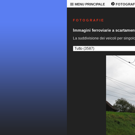
MENU PRINCIPALE
FOTOGRAF
F O T O G R A F I E
Immagini ferroviarie a scartame
La suddivisione dei veicoli per singol