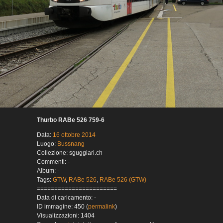
Thurbo RABe 526 759-6
Data:
16 ottobre 2014
Luogo:
Bussnang
Collezione: sguggiari.ch
Commenti: -
Album: -
Tags:
GTW
,
RABe 526
,
RABe 526 (GTW)
=======================
Data di caricamento: -
ID immagine: 450 (
permalink
)
Visualizzazioni: 1404