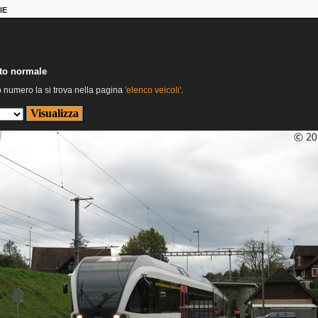
IE
nto normale
o numero la si trova nella pagina
'elenco veicoli'
.