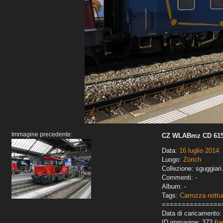
Immagine precedente:
CZ WLABmz CD 6154
Data:
16 luglio 2014
Luogo:
Zürich
Collezione: sguggiari
Commenti: -
Album: -
Tags:
Carrozza nottu
===============
Data di caricamento: 
ID immagine: 372 (
pe