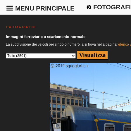
FOTOGRAFI
MENU PRINCIPALE
F O T O G R A F I E
Immagini ferroviarie a scartamento normale
La suddivisione dei veicoli per singolo numero la si trova nella pagina
'elenco v