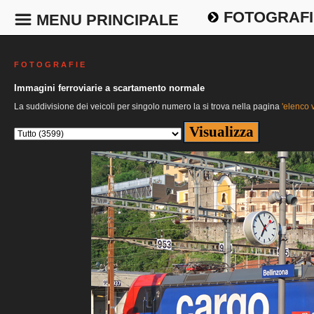
FOTOGRAFI
MENU PRINCIPALE
F O T O G R A F I E
Immagini ferroviarie a scartamento normale
La suddivisione dei veicoli per singolo numero la si trova nella pagina
'elenco v