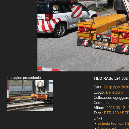
Immagine precedente:
TILO RABe 524 302
Data:
12 giugno 2026
Luogo:
Bellinzona
Collezione: sguggiari
Commenti: -
Album:
2026.06.12 - 
Tags:
ETR 150 / ET
Links:
•
Scheda tecnica TI
•
Articolo: rottamato 