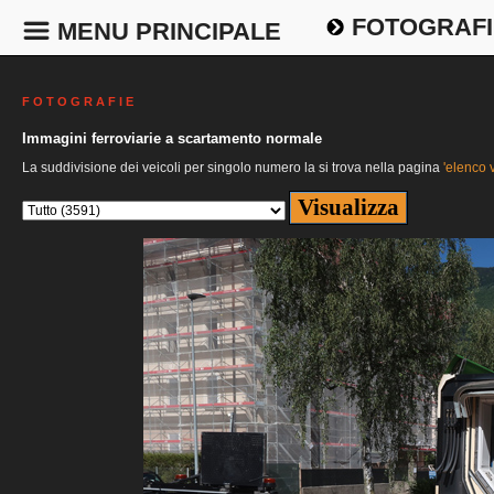
FOTOGRAFI
MENU PRINCIPALE
F O T O G R A F I E
Immagini ferroviarie a scartamento normale
La suddivisione dei veicoli per singolo numero la si trova nella pagina
'elenco v