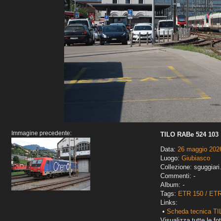
Immagine precedente:
TILO RABe 524 103
Data:
26 maggio 202
Luogo:
Giubiasco
Collezione: sguggiari
Commenti: -
Album: -
Tags:
ETR 150 / ET
Links:
•
Scheda tecnica T
Visualizza tutte le fot