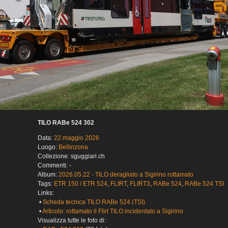
TILO RABe 524 302
Data:
22 maggio 2026
Luogo:
Bellinzona
Collezione: sguggiari.ch
Commenti: -
Album:
2026.05.22 - TILO deragliato a Sigirino rottamato
Tags:
ETR 150 / ETR 524
,
FLIRT
,
FLIRT3
,
RABe 524
,
RABe 524 TSI
Links:
•
Scheda tecnica TILO RABe 524 (TSI)
•
Articolo: rottamato il Flirt TILO incidentato a Sigirino
Visualizza tutte le foto di: