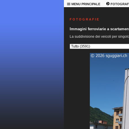
MENU PRINCIPALE
FOTOGRAF
F O T O G R A F I E
Immagini ferroviarie a scartame
La suddivisione dei veicoli per singol