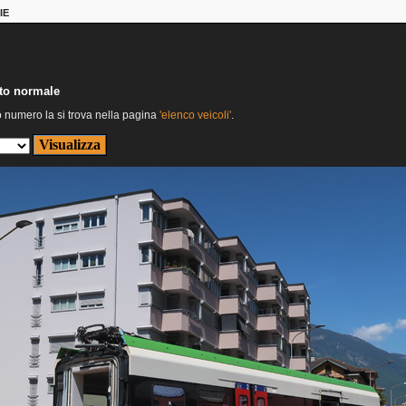
IE
nto normale
o numero la si trova nella pagina
'elenco veicoli'
.