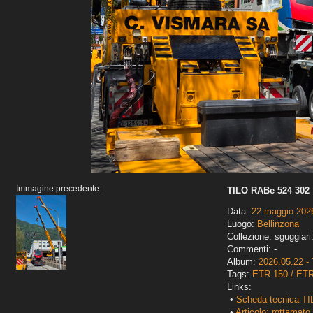
Immagine precedente:
TILO RABe 524 302
Data:
22 maggio 202
Luogo:
Bellinzona
Collezione: sguggiari
Commenti: -
Album:
2026.05.22 - 
Tags:
ETR 150 / ET
Links:
•
Scheda tecnica TI
•
Articolo: rottamato 