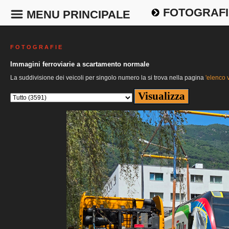
FOTOGRAFI
MENU PRINCIPALE
F O T O G R A F I E
Immagini ferroviarie a scartamento normale
La suddivisione dei veicoli per singolo numero la si trova nella pagina
'elenco v