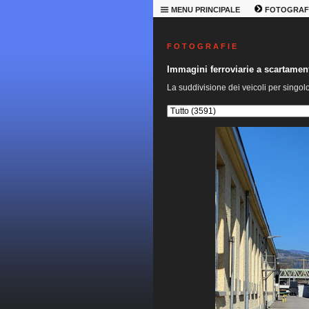
MENU PRINCIPALE
FOTOGRAF
F O T O G R A F I E
Immagini ferroviarie a scartame
La suddivisione dei veicoli per singol