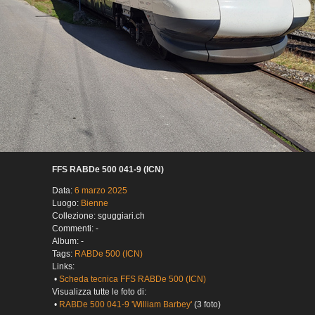
FFS RABDe 500 041-9 (ICN)
Data:
6 marzo 2025
Luogo:
Bienne
Collezione: sguggiari.ch
Commenti: -
Album: -
Tags:
RABDe 500 (ICN)
Links:
•
Scheda tecnica FFS RABDe 500 (ICN)
Visualizza tutte le foto di:
•
RABDe 500 041-9 'William Barbey'
(3 foto)