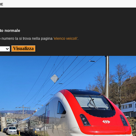
IE
nto normale
o numero la si trova nella pagina
'elenco veicoli'
.