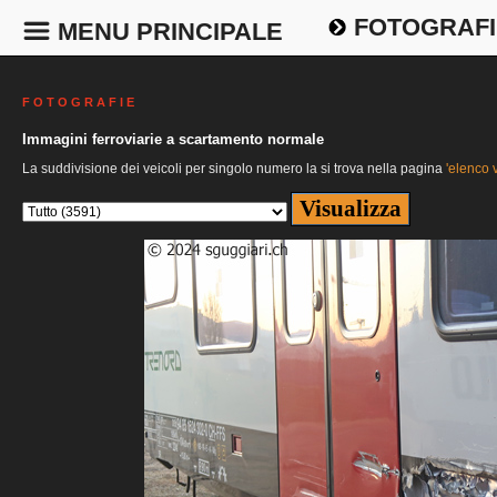
FOTOGRAFI
MENU PRINCIPALE
F O T O G R A F I E
Immagini ferroviarie a scartamento normale
La suddivisione dei veicoli per singolo numero la si trova nella pagina
'elenco v