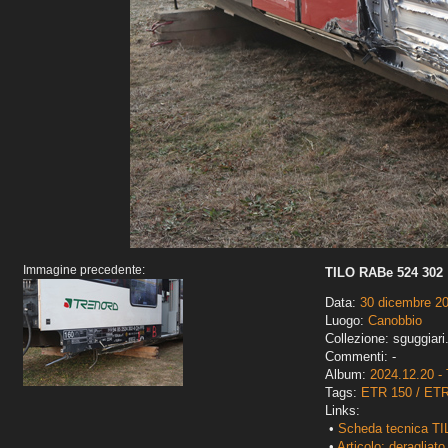
Immagine precedente:
TILO RABe 524 302
Data:
30 dicembre 2
Luogo:
Canobbio
Collezione: sguggiari
Commenti: -
Album:
2024.12.20 - 
Tags:
ETR 150 / ET
Links:
•
Scheda tecnica TI
•
Articolo: deragliato