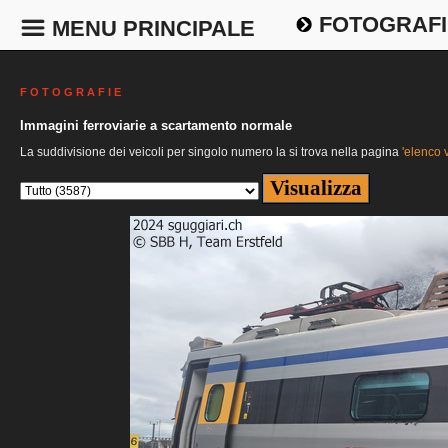
FOTOGRAFI
MENU PRINCIPALE
F O T O G R A F I E
Immagini ferroviarie a scartamento normale
La suddivisione dei veicoli per singolo numero la si trova nella pagina
'elenco v