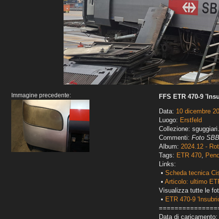
Immagine precedente:
FFS ETR 470-9 'Insu
Data:
10 dicembre 2
Luogo:
Erstfeld
Collezione: sguggiari
Commenti:
Foto SBB
Album:
2024.12 - Ro
Tags:
ETR 470
,
Pend
Links:
•
Scheda tecnica Ci
•
Articolo: ultimo E
Visualizza tutte le fot
•
ETR 470-9 'Insubri
===============
Data di caricamento: