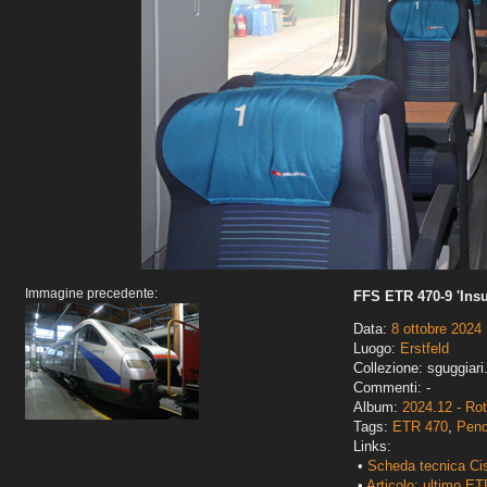
Immagine precedente:
FFS ETR 470-9 'Insu
Data:
8 ottobre 2024
Luogo:
Erstfeld
Collezione: sguggiari
Commenti: -
Album:
2024.12 - Ro
Tags:
ETR 470
,
Pend
Links:
•
Scheda tecnica Ci
•
Articolo: ultimo E