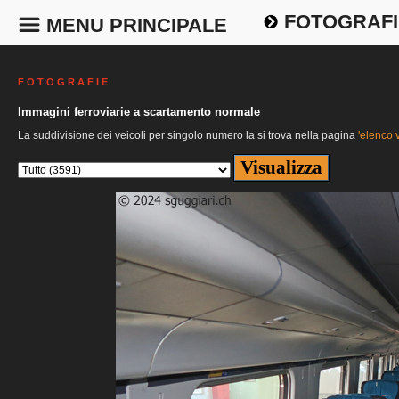
FOTOGRAFI
MENU PRINCIPALE
F O T O G R A F I E
Immagini ferroviarie a scartamento normale
La suddivisione dei veicoli per singolo numero la si trova nella pagina
'elenco v