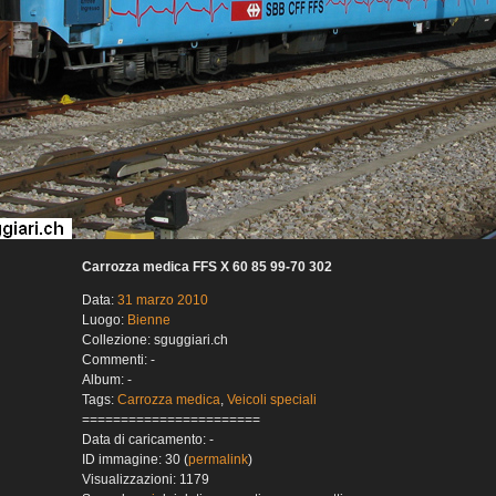
Carrozza medica FFS X 60 85 99-70 302
Data:
31 marzo 2010
Luogo:
Bienne
Collezione: sguggiari.ch
Commenti: -
Album: -
Tags:
Carrozza medica
,
Veicoli speciali
=======================
Data di caricamento: -
ID immagine: 30 (
permalink
)
Visualizzazioni: 1179