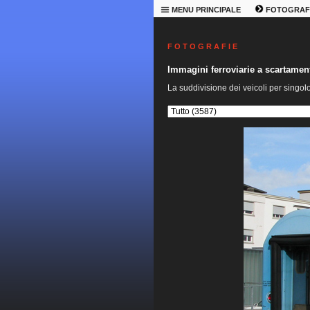
MENU PRINCIPALE
FOTOGRAF
F O T O G R A F I E
Immagini ferroviarie a scartame
La suddivisione dei veicoli per singol