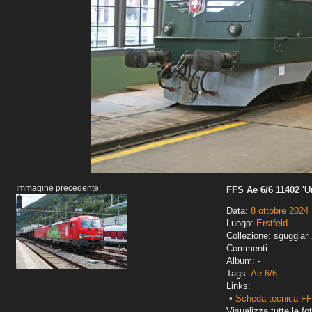
Immagine precedente:
FFS Ae 6/6 11402 'Ur
Data:
8 ottobre 2024
Luogo:
Erstfeld
Collezione: sguggiari
Commenti: -
Album: -
Tags:
Ae 6/6
Links:
•
Scheda tecnica FF
Visualizza tutte le fot