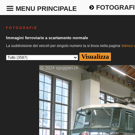
FOTOGRAFI
MENU PRINCIPALE
F O T O G R A F I E
Immagini ferroviarie a scartamento normale
La suddivisione dei veicoli per singolo numero la si trova nella pagina
'elenco v