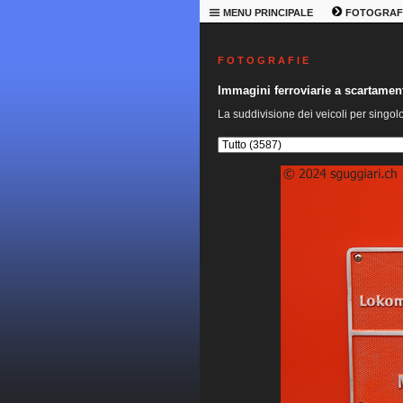
MENU PRINCIPALE
FOTOGRAF
F O T O G R A F I E
Immagini ferroviarie a scartame
La suddivisione dei veicoli per singol