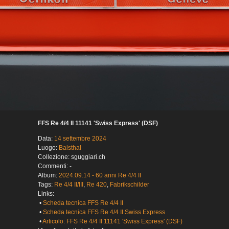
FFS Re 4/4 II 11141 'Swiss Express' (DSF)
Data:
14 settembre 2024
Luogo:
Balsthal
Collezione: sguggiari.ch
Commenti: -
Album:
2024.09.14 - 60 anni Re 4/4 II
Tags:
Re 4/4 II/III
,
Re 420
,
Fabrikschilder
Links:
•
Scheda tecnica FFS Re 4/4 II
•
Scheda tecnica FFS Re 4/4 II Swiss Express
•
Articolo: FFS Re 4/4 II 11141 'Swiss Express' (DSF)