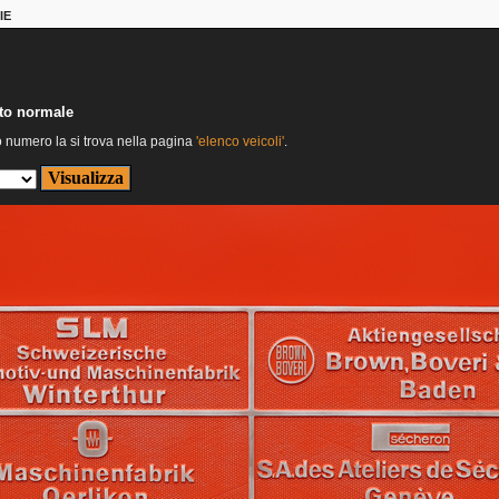
IE
nto normale
o numero la si trova nella pagina
'elenco veicoli'
.