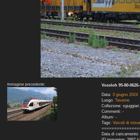
Immagine precedente:
Vossloh 95-80-0626-
Data:
3 giugno 2024
Luogo:
Taverne
Collezione: sguggiari
Commenti: -
Album: -
Tags:
Veicoli di misu
===============
Data di caricamento:
ID immagine: 2897 (