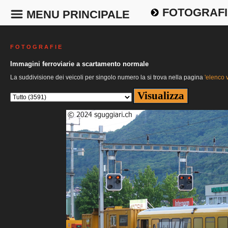
FOTOGRAFI
MENU PRINCIPALE
F O T O G R A F I E
Immagini ferroviarie a scartamento normale
La suddivisione dei veicoli per singolo numero la si trova nella pagina
'elenco v