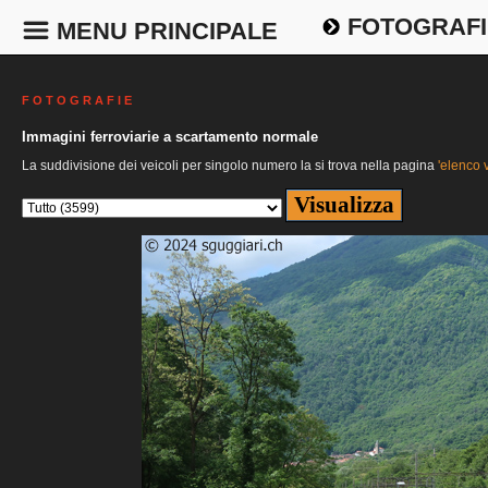
FOTOGRAFI
MENU PRINCIPALE
F O T O G R A F I E
Immagini ferroviarie a scartamento normale
La suddivisione dei veicoli per singolo numero la si trova nella pagina
'elenco v