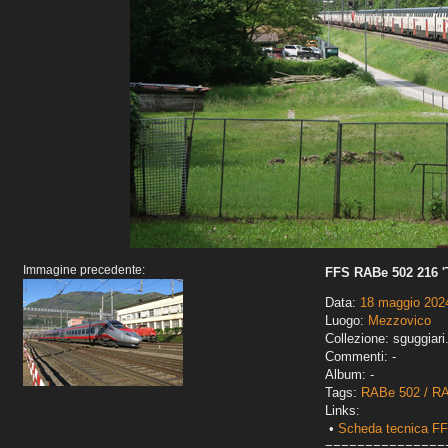
Immagine precedente:
FFS RABe 502 216 '
Data:
18 maggio 202
Luogo:
Mezzovico
Collezione: sguggiari
Commenti: -
Album: -
Tags:
RABe 502 / RA
Links:
•
Scheda tecnica F
===============