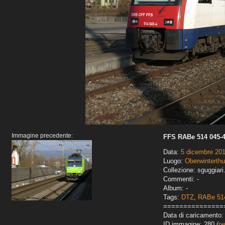
Immagine precedente:
FFS RABe 514 045-4
Data:
5 dicembre 20
Luogo:
Oberwinterthu
Collezione: sguggiari
Commenti: -
Album: -
Tags:
DTZ
,
RABe 51
===============
Data di caricamento: 
ID immagine: 280 (
pe