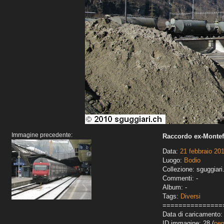
Immagine precedente:
Raccordo ex-Monte
Data:
21 febbraio 20
Luogo:
Bodio
Collezione: sguggiari
Commenti: -
Album: -
Tags:
Diversi
===============
Data di caricamento: 
ID immagine: 28 (
per