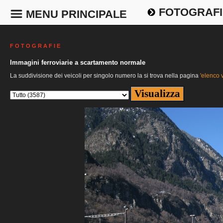
FOTOGRAFI
MENU PRINCIPALE
F O T O G R A F I E
Immagini ferroviarie a scartamento normale
La suddivisione dei veicoli per singolo numero la si trova nella pagina
'elenco v