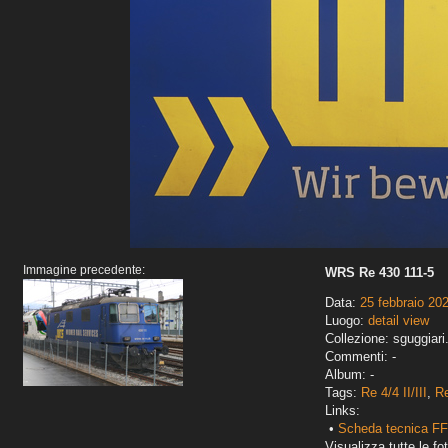
Immagine precedente:
WRS Re 430 111-5
Data:
25 febbraio 20
Luogo:
detail view
Collezione: sguggiari
Commenti: -
Album: -
Tags:
Re 4/4 II/III
,
Re
Links:
•
Scheda tecnica FFS
Visualizza tutte le fot