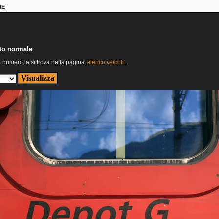
IE
nto normale
o numero la si trova nella pagina
'elenco veicoli'
.