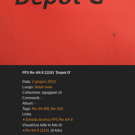
FFS Re 4/4 II 11191 'Depot G'
Data:
2 giugno 2023
Luogo:
detail view
Collezione: sguggiari.ch
Commenti: -
Album: -
Tags:
Re 4/4 II/III
,
Re 420
Links:
•
Scheda tecnica FFS Re 4/4 II
Visualizza tutte le foto di:
•
Re 4/4 II 11191
(9 foto)