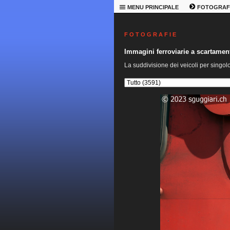
MENU PRINCIPALE
FOTOGRAF
F O T O G R A F I E
Immagini ferroviarie a scartame
La suddivisione dei veicoli per singol