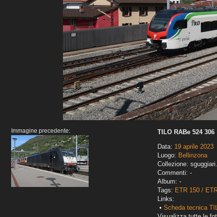
Immagine precedente:
TILO RABe 524 306
Data:
19 aprile 2023
Luogo:
Bellinzona
Collezione: sguggiari
Commenti: -
Album: -
Tags:
ETR 150 / ET
Links:
•
Scheda tecnica TI
Visualizza tutte le fot