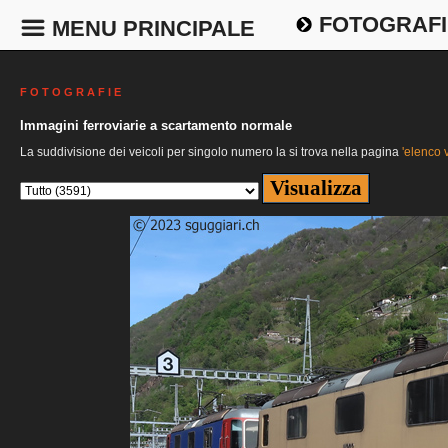
FOTOGRAFI
MENU PRINCIPALE
F O T O G R A F I E
Immagini ferroviarie a scartamento normale
La suddivisione dei veicoli per singolo numero la si trova nella pagina
'elenco v