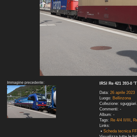
Immagine precedente:
IRSI Re 421 393-0 '
Data:
26 aprile 2023
Luogo:
Bellinzona
Collezione: sguggiari
Commenti: -
Album: -
Tags:
Re 4/4 II/III
,
R
Links:
•
Scheda tecnica F
Visualizza tutte le fot