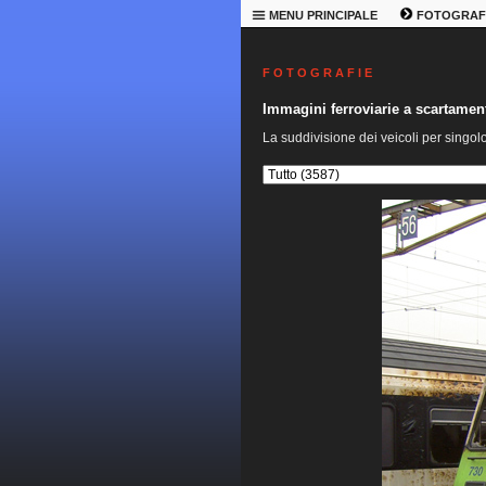
MENU PRINCIPALE
FOTOGRAF
F O T O G R A F I E
Immagini ferroviarie a scartame
La suddivisione dei veicoli per singol