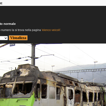
IE
nto normale
o numero la si trova nella pagina
'elenco veicoli'
.