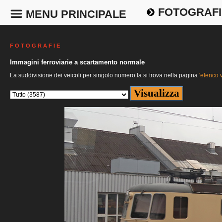
FOTOGRAFI
MENU PRINCIPALE
F O T O G R A F I E
Immagini ferroviarie a scartamento normale
La suddivisione dei veicoli per singolo numero la si trova nella pagina
'elenco v