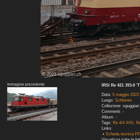
Immagine precedente:
IRSI Re 421 393-0 '
Data:
5 maggio 2022
Luogo:
Schlieren
Collezione: sguggiari
Commenti: -
Album: -
Tags:
Re 4/4 II/III
,
R
Links:
•
Scheda tecnica F
Visualizza tutte le fot