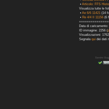
•
Articolo: FFS Histor
Visualizza tutte le fot
•
Ae 6/6 11421
(14 fo
•
Re 4/4 II 11156
(6 f
===============
Data di caricamento:
ID immagine: 2256 (
Visualizzazioni: 1762
Segnala
qui
dei dati 
Sandro Gug