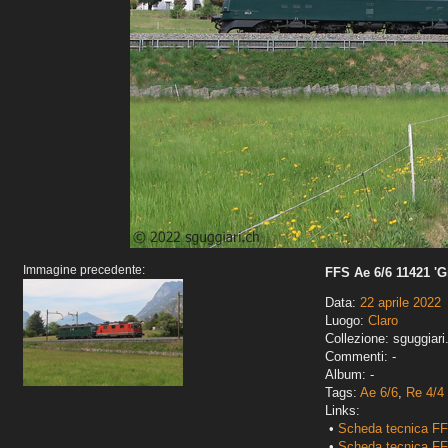
Immagine precedente:
FFS Ae 6/6 11421 'G
Data:
22 aprile 2022
Luogo:
Claro
Collezione: sguggiari
Commenti: -
Album: -
Tags:
Ae 6/6
,
Re 4/4 I
Links:
•
Scheda tecnica FF
•
Scheda tecnica FF