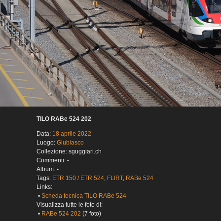
TILO RABe 524 202
Data:
18 aprile 2022
Luogo:
Giubiasco
Collezione: sguggiari.ch
Commenti: -
Album: -
Tags:
ETR 150 / ETR 524
,
FLIRT
,
RABe 524
Links:
•
Scheda tecnica TILO RABe 524
Visualizza tutte le foto di:
•
RABe 524 202
(7 foto)