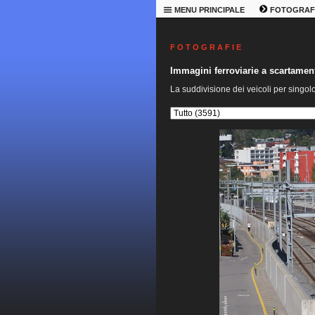
MENU PRINCIPALE
FOTOGRAF
F O T O G R A F I E
Immagini ferroviarie a scartame
La suddivisione dei veicoli per singol