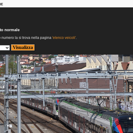
IE
nto normale
o numero la si trova nella pagina
'elenco veicoli'
.