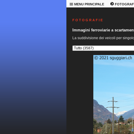
MENU PRINCIPALE
FOTOGRAF
F O T O G R A F I E
Immagini ferroviarie a scartame
La suddivisione dei veicoli per singol