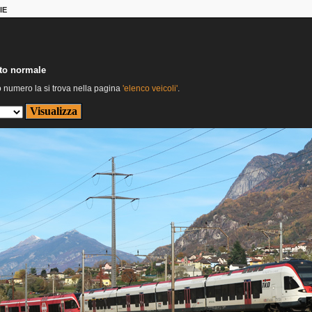
IE
nto normale
o numero la si trova nella pagina
'elenco veicoli'
.