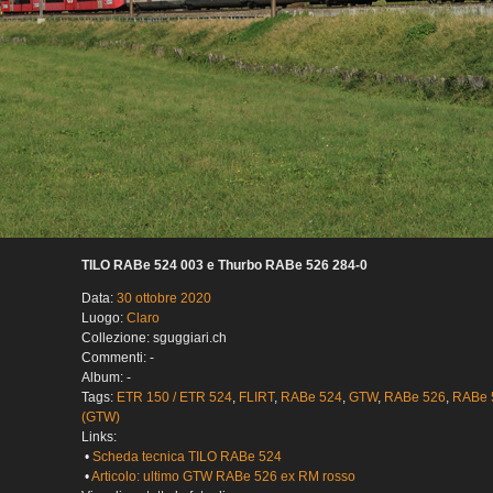
TILO RABe 524 003 e Thurbo RABe 526 284-0
Data:
30 ottobre 2020
Luogo:
Claro
Collezione: sguggiari.ch
Commenti: -
Album: -
Tags:
ETR 150 / ETR 524
,
FLIRT
,
RABe 524
,
GTW
,
RABe 526
,
RABe 
(GTW)
Links:
•
Scheda tecnica TILO RABe 524
•
Articolo: ultimo GTW RABe 526 ex RM rosso