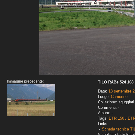
Immagine precedente:
TILO RABe 524 108 
Data:
18 settembre 
Luogo:
Camorino
Collezione: sguggiari
Commenti: -
Album: -
Tags:
ETR 150 / ET
Links:
•
Scheda tecnica T
Visualizza tutte le fot