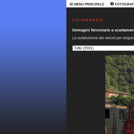
MENU PRINCIPALE
FOTOGRAF
F O T O G R A F I E
Immagini ferroviarie a scartame
La suddivisione dei veicoli per singol