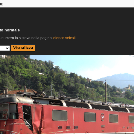
IE
nto normale
o numero la si trova nella pagina
'elenco veicoli'
.