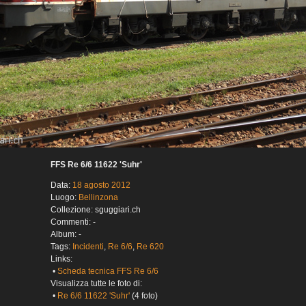
FFS Re 6/6 11622 'Suhr'
Data:
18 agosto 2012
Luogo:
Bellinzona
Collezione: sguggiari.ch
Commenti: -
Album: -
Tags:
Incidenti
,
Re 6/6
,
Re 620
Links:
•
Scheda tecnica FFS Re 6/6
Visualizza tutte le foto di:
•
Re 6/6 11622 'Suhr'
(4 foto)