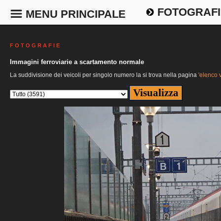
FOTOGRAFI
MENU PRINCIPALE
F O T O G R A F I E
Immagini ferroviarie a scartamento normale
La suddivisione dei veicoli per singolo numero la si trova nella pagina
'elenco v