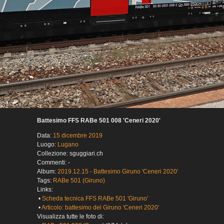
Battesimo FFS RABe 501 008 'Ceneri 2020'
Data:
15 dicembre 2019
Luogo:
Lugano
Collezione: sguggiari.ch
Commenti: -
Album:
2019.12.15 - Battesimo Giruno 'Ceneri 2020'
Tags:
RABe 501 (Giruno)
Links:
•
Scheda tecnica FFS RABe 501 'Giruno'
•
Articolo: battesimo del Giruno 'Ceneri 2020'
Visualizza tutte le foto di: