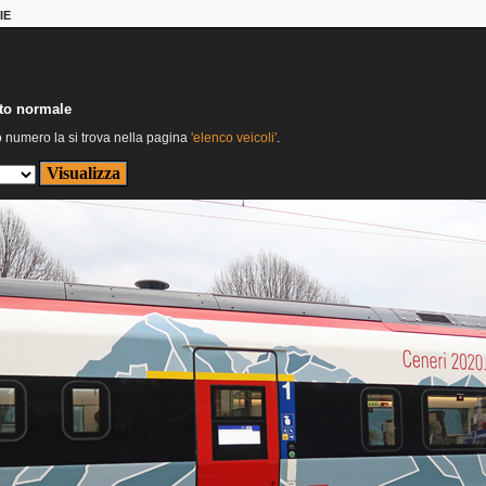
IE
nto normale
o numero la si trova nella pagina
'elenco veicoli'
.