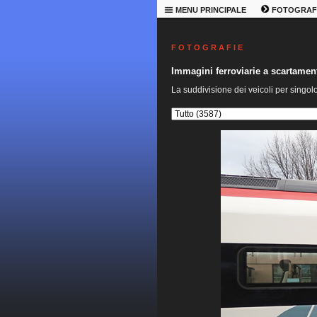
MENU PRINCIPALE
FOTOGRAF
F O T O G R A F I E
Immagini ferroviarie a scartame
La suddivisione dei veicoli per singol