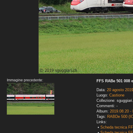
Immagine precedente:
FFS RABe 501 008 e
Data:
20 agosto 201
Luogo:
Castione
Collezione: sguggiari
Commenti: -
Album:
2019.08.20 -
Tags:
RABDe 500 (I
Links:
•
Scheda tecnica F
•
Scheda tecnica FF