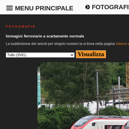
FOTOGRAFI
MENU PRINCIPALE
F O T O G R A F I E
Immagini ferroviarie a scartamento normale
La suddivisione dei veicoli per singolo numero la si trova nella pagina
'elenco v