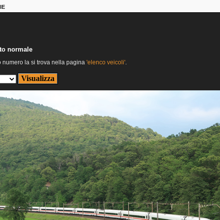
IE
nto normale
o numero la si trova nella pagina
'elenco veicoli'
.