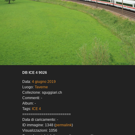
DB ICE 4 9026
Data:
4 giugno 2019
Luogo:
Taverne
Collezione: sguggiari.ch
Commenti: -
Album: -
Tags:
ICE 4
=======================
Data di caricamento: -
ID immagine: 1348 (
permalink
)
Visualizzazioni: 1056