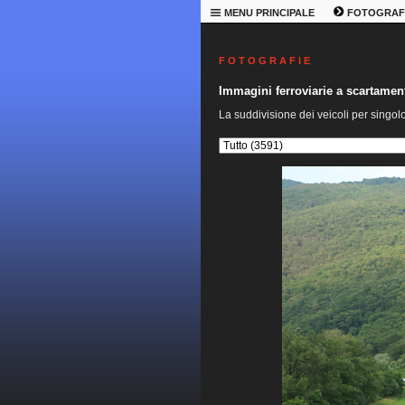
MENU PRINCIPALE
FOTOGRAF
F O T O G R A F I E
Immagini ferroviarie a scartame
La suddivisione dei veicoli per singol