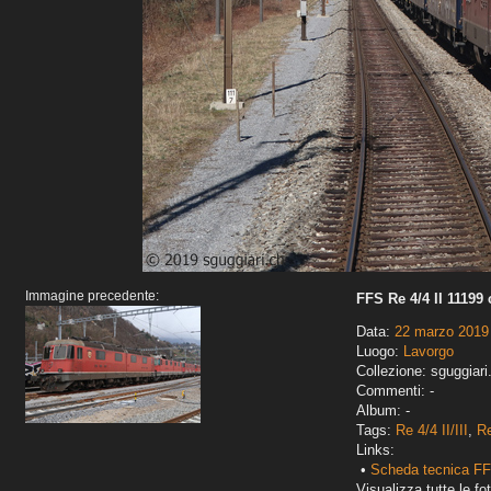
Immagine precedente:
FFS Re 4/4 II 1119
Data:
22 marzo 2019
Luogo:
Lavorgo
Collezione: sguggiari
Commenti: -
Album: -
Tags:
Re 4/4 II/III
,
R
Links:
•
Scheda tecnica FF
Visualizza tutte le fot