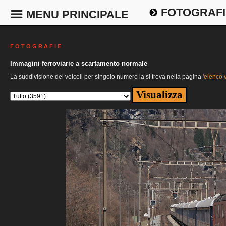
FOTOGRAFI
MENU PRINCIPALE
F O T O G R A F I E
Immagini ferroviarie a scartamento normale
La suddivisione dei veicoli per singolo numero la si trova nella pagina
'elenco v