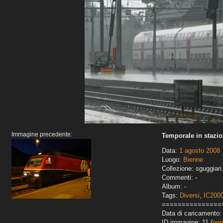
Immagine precedente:
Temporale in stazi
Data:
1 agosto 2008
Luogo:
Bienne
Collezione: sguggiari
Commenti: -
Album: -
Tags:
Diversi
,
IC200
===============
Data di caricamento: 
ID immagine: 11 (
per