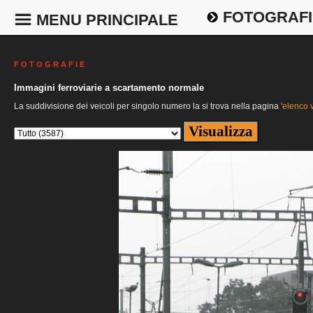
FOTOGRAFI
MENU PRINCIPALE
F O T O G R A F I E
Immagini ferroviarie a scartamento normale
La suddivisione dei veicoli per singolo numero la si trova nella pagina
'elenco v