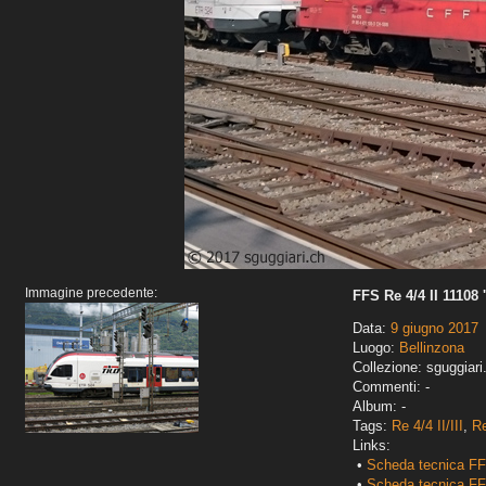
Immagine precedente:
FFS Re 4/4 II 11108
Data:
9 giugno 2017
Luogo:
Bellinzona
Collezione: sguggiari
Commenti: -
Album: -
Tags:
Re 4/4 II/III
,
Re
Links:
•
Scheda tecnica FF
•
Scheda tecnica FF