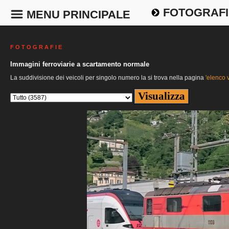
FOTOGRAFI
MENU PRINCIPALE
F O T O G R A F I E
Immagini ferroviarie a scartamento normale
La suddivisione dei veicoli per singolo numero la si trova nella pagina
'elenco v