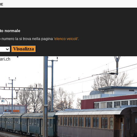
IE
nto normale
o numero la si trova nella pagina
'elenco veicoli'
.