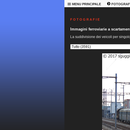
MENU PRINCIPALE
FOTOGRAF
F O T O G R A F I E
Immagini ferroviarie a scartame
La suddivisione dei veicoli per singol