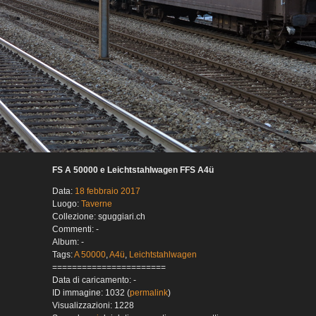
FS A 50000 e Leichtstahlwagen FFS A4ü
Data:
18 febbraio 2017
Luogo:
Taverne
Collezione: sguggiari.ch
Commenti: -
Album: -
Tags:
A 50000
,
A4ü
,
Leichtstahlwagen
=======================
Data di caricamento: -
ID immagine: 1032 (
permalink
)
Visualizzazioni: 1228