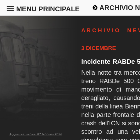
ARCHIVIO 
MENU PRINCIPALE
A R C H I V I O N E
3 DICEMBRE
Incidente RABDe 5
Nella notte tra mer
treno RABDe 500 01
movimento di man
deragliato, causando
treni della linea Bie
nella parte frontale 
crash dell'ICN si so
scontro ad una vel
Aggiornato sabato 07 febbraio 2026