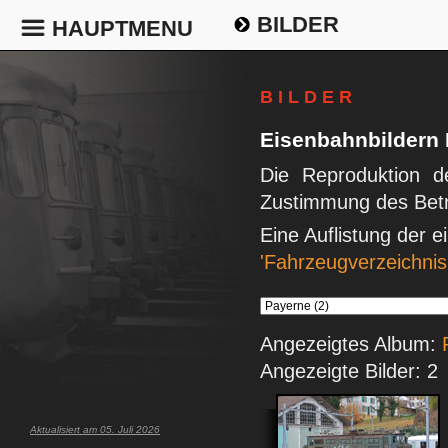
BILDER
HAUPTMENU
B I L D E R
Eisenbahnbildern
Die Reproduktion de
Zustimmung des Betr
Eine Auflistung der 
'Fahrzeugverzeichnis
Angezeigtes Album:
Angezeigte Bilder: 2
Aktualisiert am 05. Juli 2026