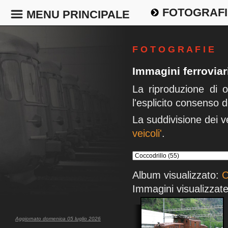
FOTOGRAFI
MENU PRINCIPALE
F O T O G R A F I E
Immagini ferrovia
La riproduzione di 
l'esplicito consenso d
La suddivisione dei v
veicoli'
.
Album visualizzato:
C
Immagini visualizzate
Aggiornato domenica 05 luglio 2026