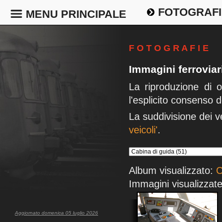
FOTOGRAFI
MENU PRINCIPALE
F O T O G R A F I E
Immagini ferrovia
La riproduzione di 
l'esplicito consenso d
La suddivisione dei v
veicoli'
.
Album visualizzato:
C
Immagini visualizzate
Aggiornato domenica 05 luglio 2026