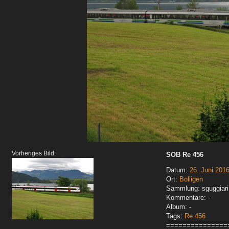
Vorheriges Bild:
SOB Re 456
Datum:
26. Juni 201
Ort:
Bolligen
Sammlung: sguggiari
Kommentare: -
Album: -
Tags:
Re 456
===============