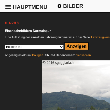
BILDER
HAUPTMENU
B I L D E R
Eisenbahnbildern Normalspur
Eine Auflistung der einzelnen Fahrzeugnummer ist auf der Seite
'Fahrzeugverze
Angezeigtes Album:
Bolligen
. Album-Filter entfernen:
hier klicken
.