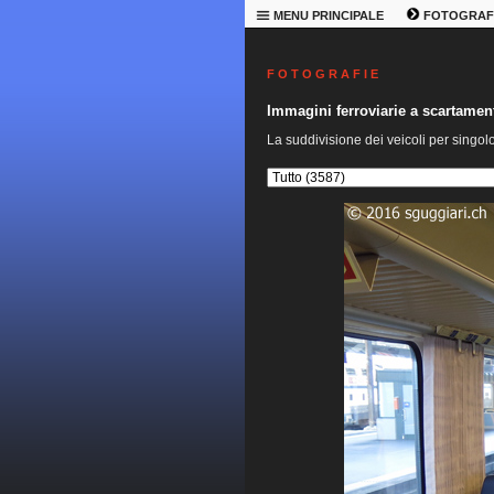
MENU PRINCIPALE
FOTOGRAF
F O T O G R A F I E
Immagini ferroviarie a scartame
La suddivisione dei veicoli per singol