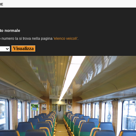
IE
nto normale
o numero la si trova nella pagina
'elenco veicoli'
.