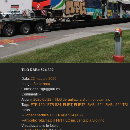
TILO RABe 524 302
Data:
22 maggio 2026
Luogo:
Bellinzona
Collezione: sguggiari.ch
Commenti: -
Album:
2026.05.22 - TILO deragliato a Sigirino rottamato
Tags:
ETR 150 / ETR 524
,
FLIRT
,
FLIRT3
,
RABe 524
,
RABe 524 TSI
Links:
•
Scheda tecnica TILO RABe 524 (TSI)
•
Articolo: rottamato il Flirt TILO incidentato a Sigirino
Visualizza tutte le foto di: