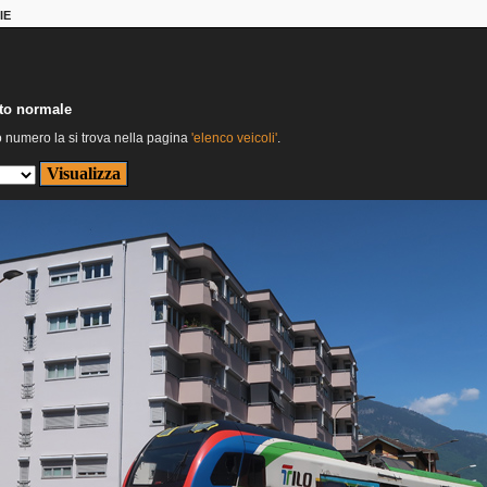
IE
nto normale
o numero la si trova nella pagina
'elenco veicoli'
.