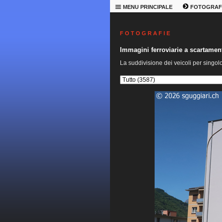
MENU PRINCIPALE
FOTOGRAF
F O T O G R A F I E
Immagini ferroviarie a scartame
La suddivisione dei veicoli per singol