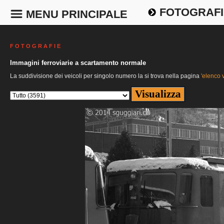
FOTOGRAFI
MENU PRINCIPALE
F O T O G R A F I E
Immagini ferroviarie a scartamento normale
La suddivisione dei veicoli per singolo numero la si trova nella pagina
'elenco v