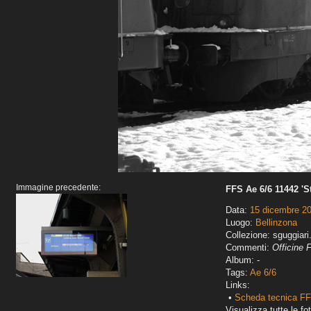
Immagine precedente:
FFS Ae 6/6 11442 'St
Data:
15 dicembre 2
Luogo:
Bellinzona
Collezione: sguggiari
Commenti:
Officine 
Album: -
Tags:
Ae 6/6
Links:
•
Scheda tecnica FF
Visualizza tutte le fot