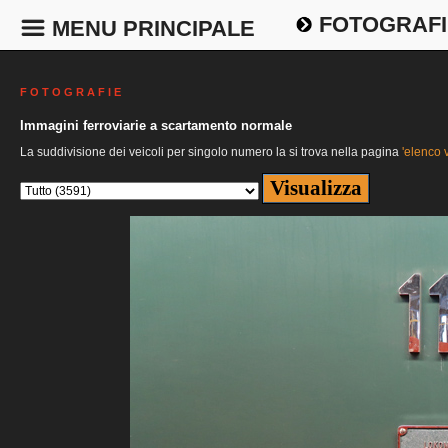
FOTOGRAFI
MENU PRINCIPALE
F O T O G R A F I E
Immagini ferroviarie a scartamento normale
La suddivisione dei veicoli per singolo numero la si trova nella pagina
'elenco v